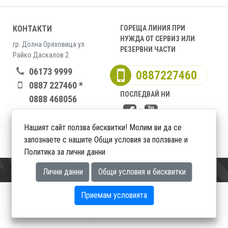
КОНТАКТИ
ГОРЕЩА ЛИНИЯ ПРИ
НУЖДА ОТ СЕРВИЗ ИЛИ
гр. Долна Оряховица ул.
РЕЗЕРВНИ ЧАСТИ
Райко Даскалов 2
06173 9999
0887227460
0887 227460 *
ПОСЛЕДВАЙ НИ
0888 468056
office@universal-
nvg.bg
Нашият сайт ползва бисквитки! Молим ви да се
запознаете с нашите Общи условия за ползване и
Политика за лични данни
Лични данни
Общи условия и бисквитки
Приемам условията
Всички права запазени. Универсал-НВГ ООД 2026
Уеб дизайн DualM studio