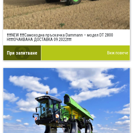
❗❗❗NEW ❗❗❗Самоходна пръскачка Dammann – модел DT 2800
H❗❗❗ОЧАКВАНА ДОСТАВКА 09.2022❗❗❗
При запитване
Виж повече