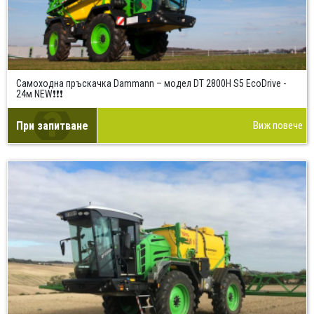
Самоходна пръскачка Dammann – модел DT 2800H S5 EcoDrive -
24м NEW❗❗❗
При запитване
Виж повече