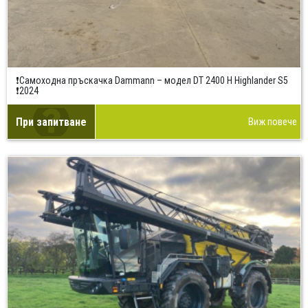
❗Самоходна пръскачка Dammann – модел DT 2400 H Highlander S5
❗2024
При запитване
Виж повече