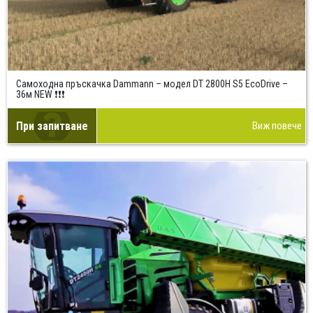
Самоходна пръскачка Dammann – модел DT 2800H S5 EcoDrive –
36м NEW ❗❗❗
При запитване
Виж повече