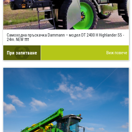
Самоходна пръскачка Dammann – модел DT 2400 H Highlander S5 -
24m. NEW ❗❗❗
При запитване
Виж повече