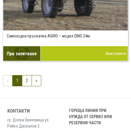
Самоходна пръскачка AGRIO – модел DINO 24м.
При запитване
Виж повече
«
1
2
»
КОНТАКТИ
ГОРЕЩА ЛИНИЯ ПРИ
НУЖДА ОТ СЕРВИЗ ИЛИ
гр. Долна Оряховица ул.
РЕЗЕРВНИ ЧАСТИ
Райко Даскалов 2