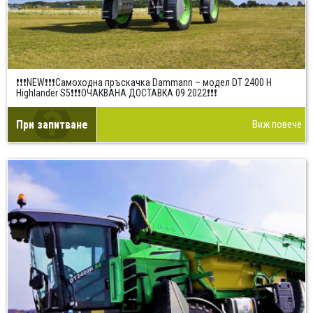
❗❗❗NEW❗❗❗Самоходна пръскачка Dammann – модел DT 2400 H
Highlander S5❗❗❗ОЧАКВАНА ДОСТАВКА 09.2022❗❗❗
При запитване
Виж повече