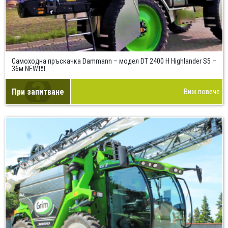
Самоходна пръскачка Dammann – модел DT 2400 H Highlander S5 –
36м NEW❗❗❗
При запитване
Виж повече