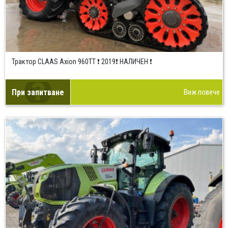
Трактор CLAAS Axion 960TT ❗ 2019❗ НАЛИЧЕН ❗
При запитване
Виж повече