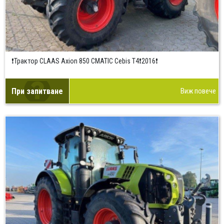
❗Трактор CLAAS Axion 850 CMATIC Cebis T4❗2016❗
При запитване
Виж повече