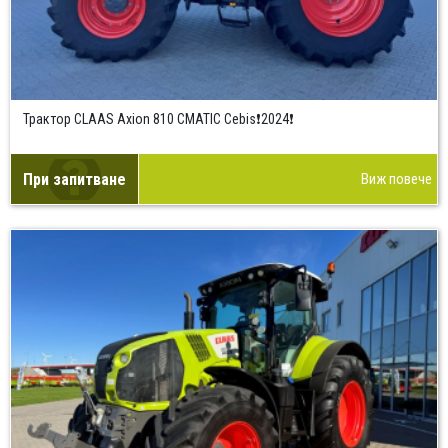
Трактор CLAAS Axion 810 CMATIC Cebis❗2024❗
При запитване
Виж повече