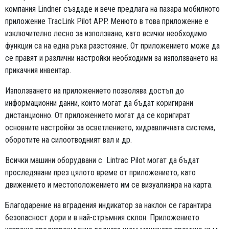
компания Lindner създаде и вече предлага на пазара мобилното
приложение TracLink Pilot APP. Менюто в това приложение е
изключително лесно за използване, като всички необходимо
функции са на една ръка разстояние. От приложението може да
се правят и различни настройки необходими за използването на
прикачния инвентар.
Използването на приложението позволява достъп до
информационни данни, които могат да бъдат коригирани
дистанционно. От приложението могат да се коригират
основните настройки за осветлението, хидравличната система,
оборотите на силоотводният вал и др.
Всички машини оборудвани с Lintrac Pilot могат да бъдат
проследявани през цялото време от приложението, като
движението и местоположението им се визуализира на карта.
Благодарение на вградения индикатор за наклон се гарантира
безопасност дори и в най-стръмния склон. Приложението