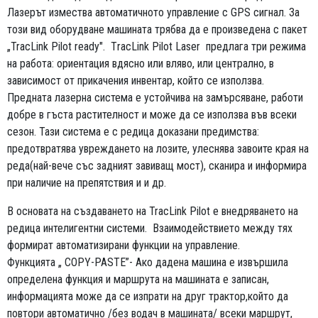
Лазерът измества автоматичното управление с GPS сигнал. За
този вид оборудване машината трябва да е произведена с пакет
„TracLink Pilot ready". ТracLink Pilot Laser предлага три режима
на работа: ориентация вдясно или вляво, или централно, в
зависимост от прикачения инвентар, който се използва.
Предната лазерна система е устойчива на замърсяване, работи
добре в гъста растителност и може да се използва във всеки
сезон. Тази система е с редица доказани предимства:
предотвратява увреждането на лозите, улеснява завоите края на
реда(най-вече със задният завиващ мост), сканира и информира
при наличие на препятствия и и др.
В основата на създаването на TracLink Pilot е внедряването на
редица интелигентни системи. Взаимодействието между тях
формират автоматизирани функции на управление.
Функцията „ COPY-PASTE”- Ако дадена машина е извършила
определена функция и маршрута на машината е записан,
информацията може да се изпрати на друг трактор,който да
повтори автоматично /без водач в машината/ всеки маршрут,