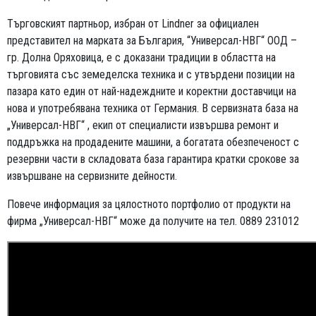
Търговският партньор, избран от Lindner за официален
представител на марката за България, “Универсал-НВГ“ ООД –
гр. Долна Оряховица, е с доказани традиции в областта на
търговията със земеделска техника и с утвърдени позиции на
пазара като един от най-надеждните и коректни доставчици на
нова и употребявана техника от Германия. В сервизната база на
„Универсал-НВГ“ , екип от специалисти извършва ремонт и
поддръжка на продадените машини, а богатата обезпеченост с
резервни части в складовата база гарантира кратки срокове за
извършване на сервизните дейности.
Повече информация за цялостното портфолио от продукти на
фирма „Универсал-НВГ“ може да получите на тел. 0889 231012