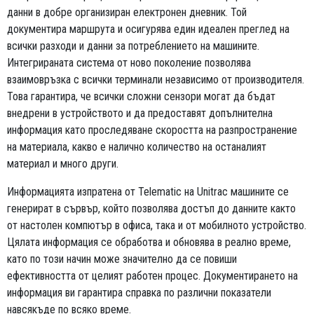
данни в добре организиран електронен дневник. Той
документира маршрута и осигурява един идеален преглед на
всички разходи и данни за потреблението на машините.
Интегрираната система от ново поколение позволява
взаимовръзка с всички терминали независимо от производителя.
Това гарантира, че всички сложни сензори могат да бъдат
внедрени в устройството и да предоставят допълнителна
информация като проследяване скоростта на разпространение
на материала, какво е налично количество на останалият
материал и много други.
Информацията изпратена от Telematic на Unitrac машините се
генерират в сървър, който позволява достъп до данните както
от настолен компютър в офиса, така и от мобилното устройство.
Цялата информация се обработва и обновява в реално време,
като по този начин може значително да се повиши
ефективността от целият работен процес. Документирането на
информация ви гарантира справка по различни показатели
навсякъде по всяко време.