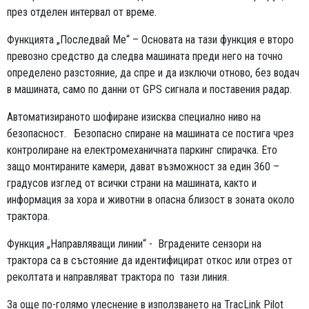
през отделен интервал от време.
Функцията „Последвай Ме“ – Основата на тази функция е второ
превозно средство да следва машината преди него на точно
определено разстояние, да спре и да изключи отново, без водач
в машината, само по данни от GPS сигнала и поставения радар.
Автоматизираното шофиране изисква специално ниво на
безопасност. Безопасно спиране на машината се постига чрез
контролиране на електромеханичната паркинг спирачка. Ето
защо монтираните камери, дават възможност за един 360 –
градусов изглед от всички страни на машината, както и
информация за хора и животни в опасна близост в зоната около
трактора.
Функция „Направляващи линии“ - Вградените сензори на
трактора са в състояние да идентифицират откос или отрез от
реколтата и направляват трактора по тази линия.
За още по-голямо улеснение в използването на TracLink Pilot