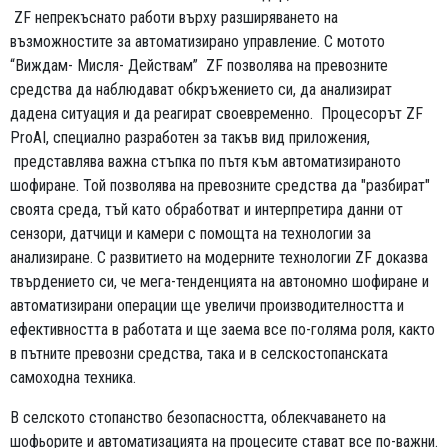
ZF непрекъснато работи върху разширяването на
възможностите за автоматизирано управление. С мотото
“Виждам- Мисля- Действам” ZF позволява на превозните
средства да наблюдават обкръжението си, да анализират
дадена ситуация и да реагират своевременно. Процесорът ZF
ProAI, специално разработен за такъв вид приложения,
представлява важна стъпка по пътя към автоматизираното
шофиране. Той позволява на превозните средства да "разбират"
своята среда, тъй като обработват и интерпретира данни от
сензори, датчици и камери с помощта на технологии за
анализиране. С развитието на модерните технологии ZF доказва
твърдението си, че мега-тенденцията на автономно шофиране и
автоматизирани операции ще увеличи производителността и
ефективността в работата и ще заема все по-голяма роля, както
в пътните превозни средства, така и в селскостопанската
самоходна техника.
В селското стопанство безопасността, облекчаването на
шофьорите и автоматизацията на процесите стават все по-важни.