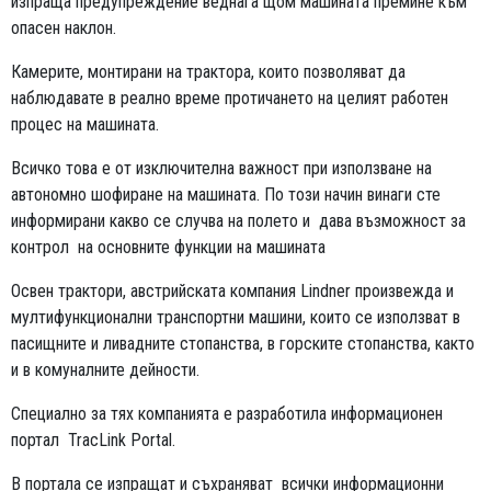
изпраща предупреждение веднага щом машината премине към
опасен наклон.
Камерите, монтирани на трактора, които позволяват да
наблюдавате в реално време протичането на целият работен
процес на машината.
Всичко това е от изключителна важност при използване на
автономно шофиране на машината. По този начин винаги сте
информирани какво се случва на полето и дава възможност за
контрол на основните функции на машината
Освен трактори, австрийската компания Lindner произвежда и
мултифункционални транспортни машини, които се използват в
пасищните и ливадните стопанства, в горските стопанства, както
и в комуналните дейности.
Специално за тях компанията е разработила информационен
портал TracLink Portal.
В портала се изпращат и съхраняват всички информационни