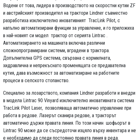
Водени от това, лидера в производството на скоростни кутии ZF
и австрийският производител на трактори Lindner съвместно
разработиха изключително иновативният TracLink Pilot, с
напълно автоматизирани функции за управление, и го приложиха
в най-новият си модел трактор от серията Lintrac .
Автоматизирането на машината включва различни
сложнопрограмирани системи, вградени в трактора.
Допълнителна GPS система, свързана с кормилната,
хидравлична и непрекъснато променящата се предавателна
кутия, дава възможност за автоматизиране на работните
процеси в селското стопанство.
Специално за лозарството, компания Lindner разработи и внедри
в модела Lintrac 90 Vinyard изключително иновативната система
TracLink Pilot Laser, позволяваща автоматично управление при
работа в редове. Лазерът сканира редове, а тракторът
автоматично държи правата линия. По този начин шофьорът в
Lintrac 90 може да се съсредоточи изцяло върху инвентара и не
е необходимо да следи постоянно правата линия в реда.