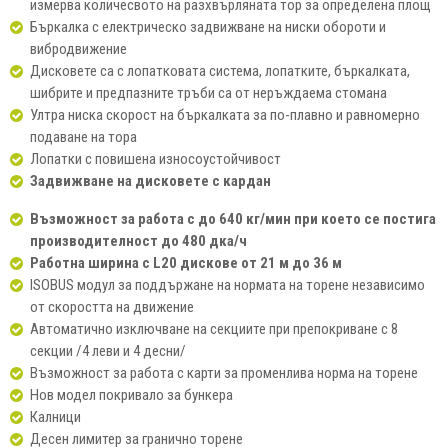
измерва количесвото на разхвърляната тор за определена площ
Бъркалка с електрическо задвижване на ниски обороти и
вибродвижение
Дисковете са с лопатковата система, лопатките, бъркалката,
шибрите и предпазните тръби са от неръждаема стомана
Ултра ниска скорост на бъркалката за по-плавно и равномерно
подаване на тора
Лопатки с повишена износоустойчивост
Задвижване на дисковете
с кардан
Възможност за работа с до 640 кг/мин при което се постига
производителност до 480 дка/ч
Работна ширина с
L2
0 дискове от
21
м до 36 м
ISOBUS модул за поддържане на нормата на торене независимо
от скоростта на движение
Автоматично изключване на секциите при препокриване с 8
секции /4 леви и 4 десни/
Възможност за работа с карти за променлива норма на торене
Нов модел покривало за бункера
Калници
Десен лимитер за гранично торене