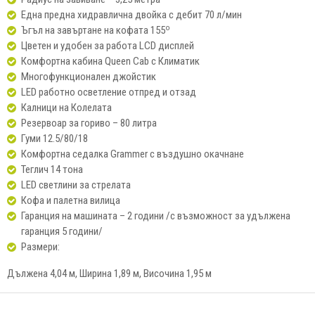
Една предна хидравлична двойка с дебит 70 л/мин
о
Ъгъл на завъртане на кофата 155
Цветен и удобен за работа LCD дисплей
Комфортна кабина Queen Cab с Климатик
Многофункционален джойстик
LED работно осветление отпред и отзад
Калници на Колелата
Резервоар за гориво – 80 литра
Гуми 12.5/80/18
Комфортна седалка Grammer с въздушно окачнане
Теглич 14 тона
LED светлини за стрелата
Кофа и палетна вилица
Гаранция на машината – 2 години /с възможност за удължена
гаранция 5 години/
Размери:
Дължена 4,04 м, Ширина 1,89 м, Височина 1,95 м