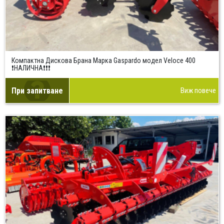
Компактна Дискова Брана Марка Gaspardo модел Veloce 400
❗НАЛИЧНА❗❗❗
При запитване
Виж повече