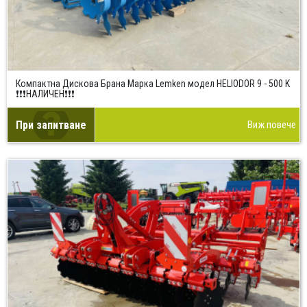
Компактна Дискова Брана Марка Lemken модел HELIОDOR 9 - 500 K
❗❗❗НАЛИЧЕН❗❗❗
При запитване
Виж повече