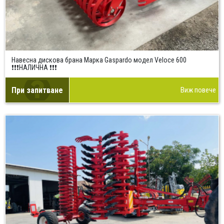
Навесна дискова брана Марка Gaspardo модел Veloce 600
❗❗❗НАЛИЧНА ❗❗❗
При запитване
Виж повече