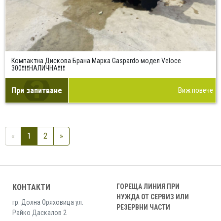
Компактна Дискова Брана Марка Gaspardo модел Veloce
300❗❗❗НАЛИЧНА❗❗❗
При запитване
Виж повече
«
1
2
»
КОНТАКТИ
ГОРЕЩА ЛИНИЯ ПРИ
НУЖДА ОТ СЕРВИЗ ИЛИ
гр. Долна Оряховица ул.
РЕЗЕРВНИ ЧАСТИ
Райко Даскалов 2