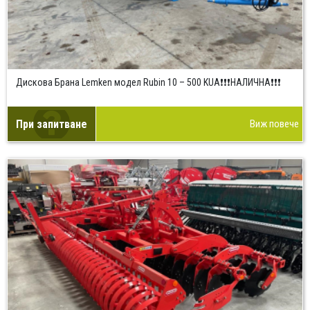
Дискова Брана Lemken модел Rubin 10 – 500 KUA❗❗❗НАЛИЧНА❗❗❗
При запитване
Виж повече