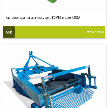
Картофовадачна машина марка BOMET модел URSA
Ask
View details