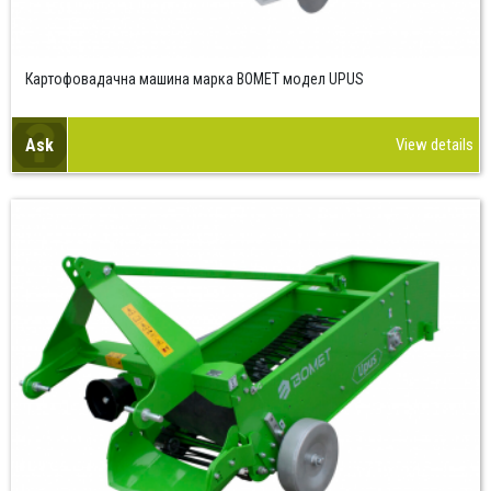
Картофовадачна машина марка BOMET модел UPUS
Ask
View details