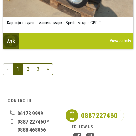
Картофовадачна машина марка Spedo модел CPP-T
Ask
View details
«
1
2
3
»
CONTACTS
06173 9999
0887227460
0887 227460 *
FOLLOW US
0888 468056