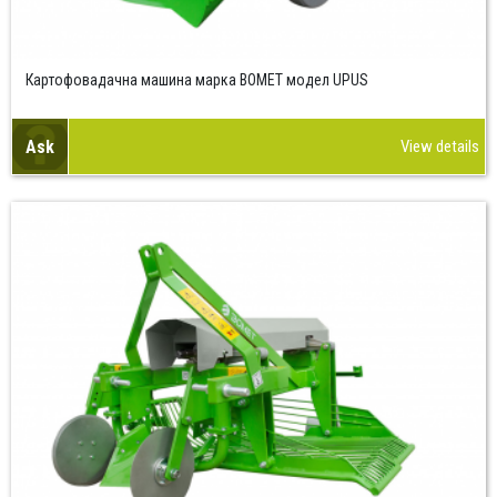
Картофовадачна машина марка BOMET модел UPUS
Ask
View details