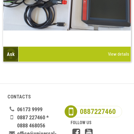
Ask
View details
CONTACTS
06173 9999
0887227460
0887 227460 *
FOLLOW US
0888 468056
office@universal-