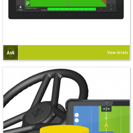
Ask
View details