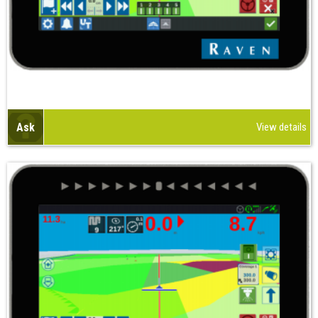
Ask
View details