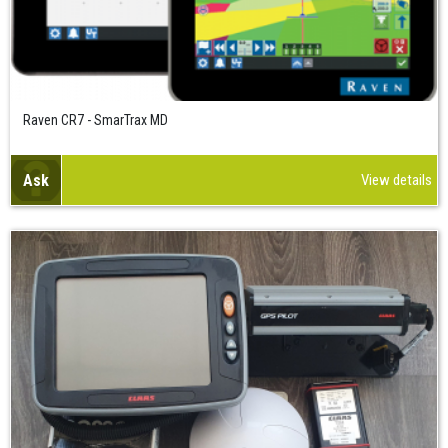
Raven CR7 - SmarTrax MD
Ask
View details