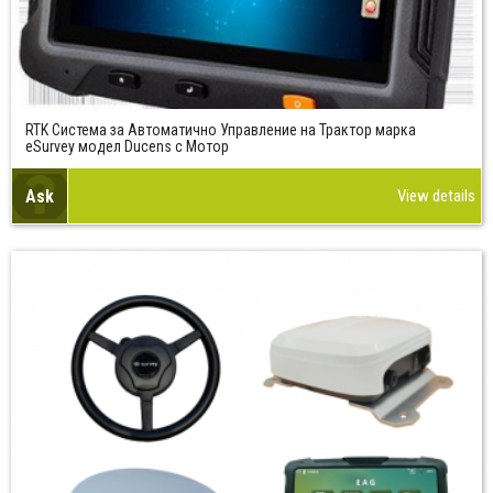
RTK Система за Автоматично Управление на Трактор марка
eSurvey модел Ducens с Мотор
Ask
View details