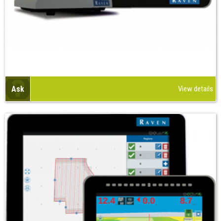
Ask
View details